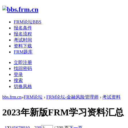
FRM论坛
BBS
报名条件
报名流程
考试时间
资料下载
FRM题库
立即注册
找回密码
登录
搜索
切换风格
bbs.frm.cn
»
FRM论坛
›
FRM论坛-金融风险管理师
›
考试资料
2023年新版FRM学习资料汇总
1
2
3
4
5
6
7
8
9
10
... 230
/ 230 页
下一页