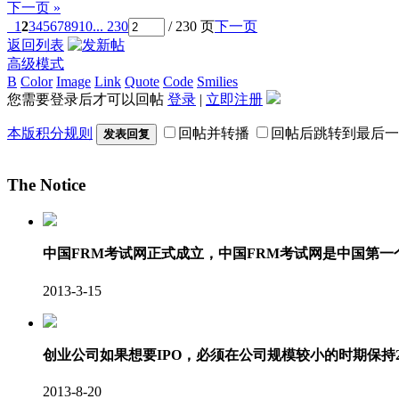
下一页 »
1
2
3
4
5
6
7
8
9
10
... 230
/ 230 页
下一页
返回列表
高级模式
B
Color
Image
Link
Quote
Code
Smilies
您需要登录后才可以回帖
登录
|
立即注册
本版积分规则
回帖并转播
回帖后跳转到最后一
发表回复
The Notice
中国FRM考试网正式成立，中国FRM考试网是中国第
2013-3-15
创业公司如果想要IPO，必须在公司规模较小的时期保持
2013-8-20