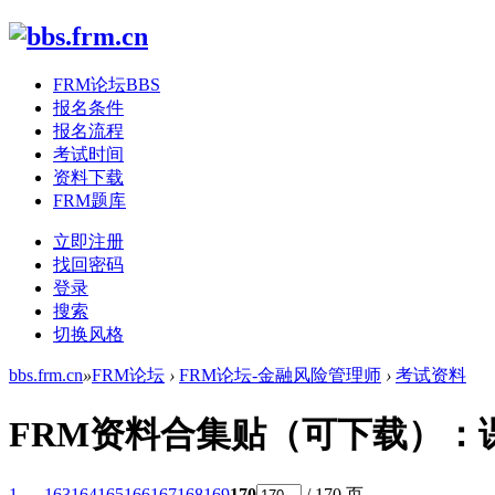
FRM论坛
BBS
报名条件
报名流程
考试时间
资料下载
FRM题库
立即注册
找回密码
登录
搜索
切换风格
bbs.frm.cn
»
FRM论坛
›
FRM论坛-金融风险管理师
›
考试资料
FRM资料合集贴（可下载）：
1 ...
163
164
165
166
167
168
169
170
/ 170 页