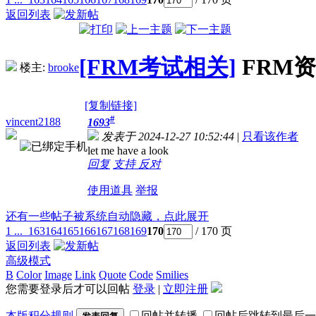
返回列表
[FRM考试相关]
FRM
楼主:
brooke
[复制链接]
#
vincent2188
1693
发表于 2024-12-27 10:52:44
|
只看该作者
let me have a look
回复
支持
反对
使用道具
举报
还有一些帖子被系统自动隐藏，点此展开
1 ...
163
164
165
166
167
168
169
170
/ 170 页
返回列表
高级模式
B
Color
Image
Link
Quote
Code
Smilies
您需要登录后才可以回帖
登录
|
立即注册
本版积分规则
回帖并转播
回帖后跳转到最后一