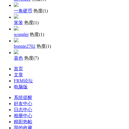
一角硬币
热度(
1
)
笨笨
热度(
1
)
wonglei
热度(
1
)
bonnie2702
热度(
1
)
喜色
热度(
7
)
首页
文章
FRM论坛
电脑版
系统提醒
好友中心
日志中心
相册中心
精彩热帖
我的收藏