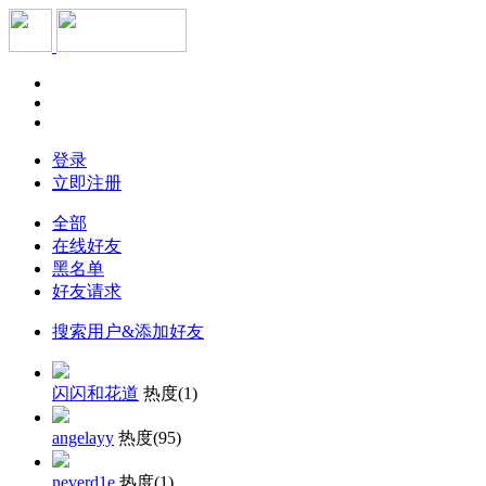
登录
立即注册
全部
在线好友
黑名单
好友请求
搜索用户&添加好友
闪闪和花道
热度(
1
)
angelayy
热度(
95
)
neverd1e
热度(
1
)