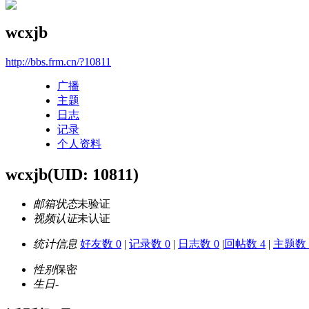
wcxjb
http://bbs.frm.cn/?10811
广播
主题
日志
记录
个人资料
wcxjb
(UID: 10811)
邮箱状态
未验证
视频认证
未认证
统计信息
好友数 0
|
记录数 0
|
日志数 0
|
回帖数 4
|
主题数 
性别
保密
生日
-