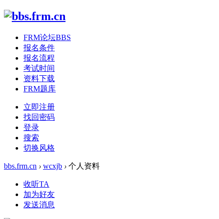
FRM论坛
BBS
报名条件
报名流程
考试时间
资料下载
FRM题库
立即注册
找回密码
登录
搜索
切换风格
bbs.frm.cn
›
wcxjb
›
个人资料
收听TA
加为好友
发送消息