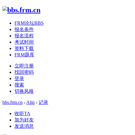
FRM论坛
BBS
报名条件
报名流程
考试时间
资料下载
FRM题库
立即注册
找回密码
登录
搜索
切换风格
bbs.frm.cn
›
Alin
›
记录
收听TA
加为好友
发送消息