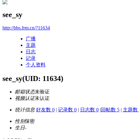
see_sy
http://bbs.frm.cn/?11634
广播
主题
日志
记录
个人资料
see_sy
(UID: 11634)
邮箱状态
未验证
视频认证
未认证
统计信息
好友数 0
|
记录数 0
|
日志数 0
|
回帖数 5
|
主题数 
性别
保密
生日
-