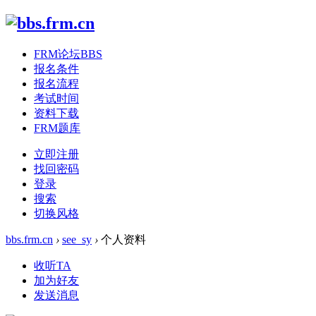
FRM论坛
BBS
报名条件
报名流程
考试时间
资料下载
FRM题库
立即注册
找回密码
登录
搜索
切换风格
bbs.frm.cn
›
see_sy
›
个人资料
收听TA
加为好友
发送消息